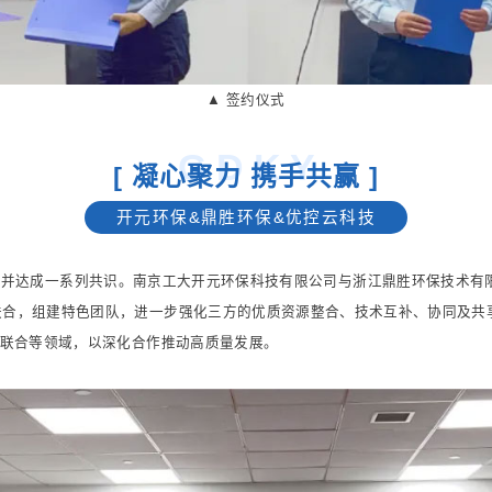
▲ 签约仪式
G D K Y
[ 凝心聚力 携手共赢 ]
开元环保&鼎胜环保&优控云科技
，并达成一系列共识。南京工大开元环保科技有限公司与浙江鼎胜环保技术有
联合，组建特色团队，进一步强化三方的优质资源整合、技术互补、协同及共
新联合等领域，以深化合作推动高质量发展。