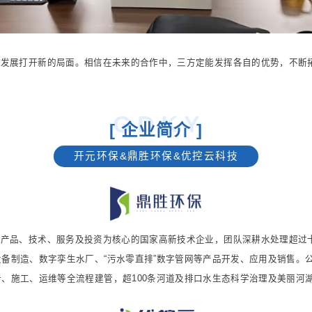
务发展打开新的局面。相信在未来的合作中，三方定能发挥各自的优势，不断
G D K Y
[ 企业简介 ]
开元环保&鼎胜环保&优控云科技
产品、技术、服务及投资为核心的国家高新技术企业，团队深耕水处理超过十
备制造、数字孪生水厂、“污水零直排”数字管网等产品开发、应用及销售。
、施工、运维等全流程建管，超100条河道及排口水生态科学治理及美丽河