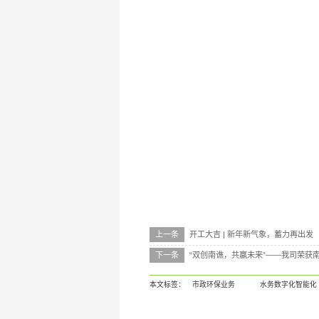
上一条
开工大吉 | 新年新气象，蓄力再出发
下一条
“双创南谯，共赢未来”——我司荣获
本文标签：
市政环保业务
水务数字化智能化