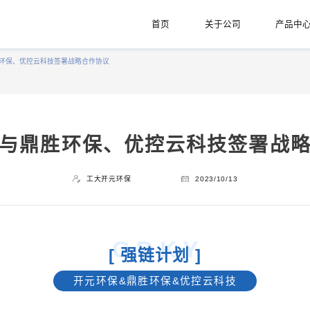
首页
关于公司
产品中
环保、优控云科技签署战略合作协议
与鼎胜环保、优控云科技签署战
工大开元环保
2023/10/13
G D K Y
[ 强链计划 ]
开元环保&鼎胜环保&优控云科技