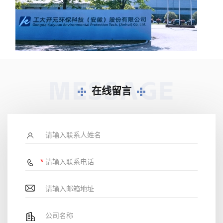
MESSAGE
在线留言
*