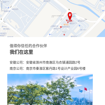
值得你信任的合作伙伴
我们在这里
安徽公司：安徽省滁州市南谯区乌衣镇浦园路2号
南京公司：南京市秦淮区紫丹路1号设计产业园6号楼