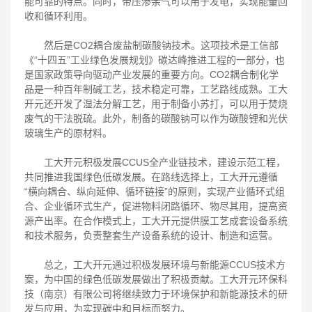
能可靠的特点。同时，带压渗余气可以用于发电，实现能量回
收和循环利用。
然后是CO2耦合废盐制碳酸钠技术。这项技术是工信部
《“十四五”工业绿色发展规划》碳达峰推进工程的一部分，也
是国家政策导向驱动产业发展的重要方向。CO2耦合制化学
品是一种百年制碱工艺，技术稳定可靠，工艺路线成熟。工大
开元还开发了湿法分解工艺，用于制备小苏打，可以用于焚烧
废气的干法脱硫。此外，制备的碳酸钠可以作为碳酸锂和光伏
玻璃生产的原材料。
工大开元积极发展CCUS全产业链技术，建设示范工程，
共同推进我国绿色低碳发展。在路线选择上，工大开元遵循
“横向耦合、纵向延伸、循环链接”的原则，实现产业循环式组
合、企业循环式生产，促进物料闭路循环、物尽其用，提高资
源产出率。在合作模式上，工大开元提供膜工艺成套设备系统
和技术服务，负责整套生产设备系统的设计、制造和运营。
总之，工大开元通过积极发展环境与
新能源CCUS技术方
案
，为中国的绿色低碳发展做出了积极贡献。工大开元环保科
技（南京）有限公司将继续致力于环境保护和新能源技术的研
发与应用，为实现碳中和目标而努力。