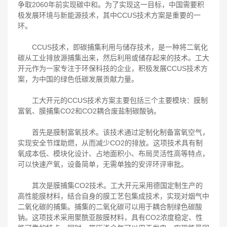
争取2060年前实现碳中和。为了实现这一目标，中国需要积
极发展环境与新能源技术，其中
CCUS技术方案
是重要的一
环。
CCUS技术，即碳捕集利用与储存技术，是一种将二氧化
碳从工业排放源捕集出来，然后利用或储存起来的技术。工大
开元作为一家专注于环保科技的企业，积极发展CCUS技术方
案，为中国的绿色低碳发展贡献力量。
工大开元的CCUS技术方案主要包括三个主要模块：膜制
富氧、膜捕集CO2和CO2耦合废盐制碳酸钠。
首先是膜制富氧技术。该技术通过定制化制备富氧空气，
实现安全节煤助燃，从而减少CO2的排放。这项技术具有制
氧成本低、模块化设计、占地面积小、布局灵活性高等特点，
可以快速产氧，设备简单，无需单独的安评环评审批。
其次是膜捕集CO2技术。工大开元采用德国定制生产的
高性能膜材料，结合自身的膜工艺包集成技术，实现对烟气中
二氧化碳的捕集。捕集的二氧化碳可以用于耦合制绿色碳酸
钠。这项技术采用聚酰亚胺膜材料，具有CO2浓度稳定、性