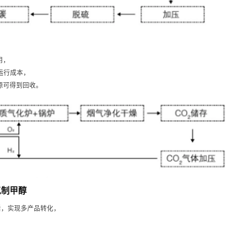
用，
运行成本，
源可得到回收。
氢制甲醇
活，实现多产品转化，
，