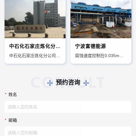
中石化石家庄炼化分公司炼油标准化水场建设
宁波富德能源
中石化石家庄炼化分公司炼油标准化水场建设，项目总投资逾200万元，打造一个顶层平台，五套水稳剂及循环水自动加药系统的智慧化和标准化水场。
腐蚀速度控制在0.035mm/a以下。 现场药剂、技术总承包。
CONSULT
预约咨询
*
姓名
*
邮箱